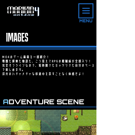
©team MO / Axez presents.
MENU
IMAGES
MO4のゲーム画面を一部紹介！
戦闘も探索も物語も、こう見えてRPGの醍醐味が全部入り！
完全オフラインなので、短時間でもガッツリでも自分のペース
で楽しめます。
​沼共のハチャメチャな珍道中を余すことなく体感せよ！
A
DVENTURE SCENE