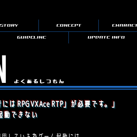
STORY
CONCEPT
CHARAC
GUIDELINE
UPDATE INFO
N
よくあるしつもん
は RPGVXAce RTP」が必要です。」
起動できない
eを使用している為ゲーム起動には