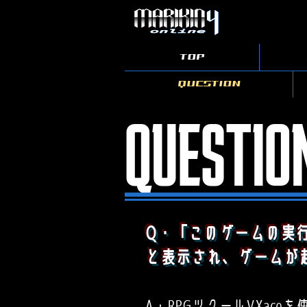
©team MO / Axez presents.
TOP
QUESTION
QUESTIO
Q・「このゲームの実行に
と表示され、ゲームが
A・RPGツクールVXac