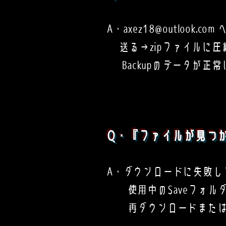
A・
axez18@outlook.com
へ
送る→zipファイルに圧
Backupのデータが
Q・『ファイルが見つ
A・ダウンロードに失敗し
使用中のSaveフォルダ
再ダウンロードまたはVX