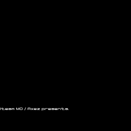
©team MO / Axez presents.