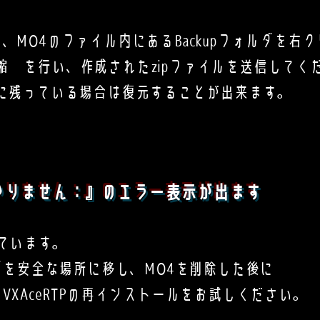
、MO4のファイル内にあるBackupフォルダを右
縮 を行い、作成されたzipファイルを
送信してく
正常に残っている場合は復元することが出来ます。
かりません：』のエラー表示が出ます
ています。
を安全な場所に移し、MO4を削除した後に
AceRTPの再インストールをお試しください。