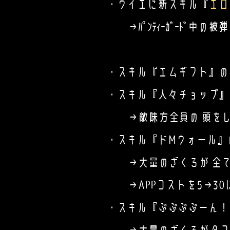
・ウイエに新スキル『
エロ
→ﾊﾟﾝﾃｨｰｶﾞｰﾄﾞ中の被
・スキル『エムギフト』のM
・スキル『人々チョップ』
→敵味方全員の 頭をしばい
・スキル『ドMウォール』
→大量のざくろが 全ての
→APPコストを5→30
・スキル『ぷぷぷぷーん！