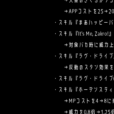
→大量のざくろがタコ殴
→APPコストを25→20
・スキル『まあハッピーバー
・スキル『It's Me, Zakr
→対象バカ時に威力上昇【ｸｰ
・スキル『ラヴ・ドライブ』の
→反動のスタン効果を
・スキル『ラヴ・ドライブ(VIS
・スキル『ホーデンスティ
→MPコストを4→8に
→威力を0.8倍→1.25