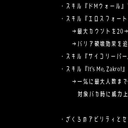
・スキル『ドMウォール』
・スキル『エロスフォート
→最大カウントを20→1
→バリア破壊効果を追
・スキル『サイコリーパー
・スキル『It's Me, Zakr
→一気に最大人数まで分
対象バカ時に威力上昇【ｸｰ
・ざくろのアビリティとセ