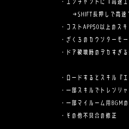
・エンチャントに『高速エ
→SHIFT長押しで高速
・コストAPP50以上のス
​ ・ざくろのカウンターモ
​ ・ドア破壊時のデカすぎ
・ロードするとスキル『エ
・一部スキルでトレンシャ
・一部マイルーム用BGMの
・その他不具合の修正