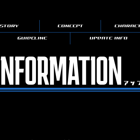
STORY
CONCEPT
CHARAC
GUIDELINE
UPDATE INFO
INFORMATION
アッ