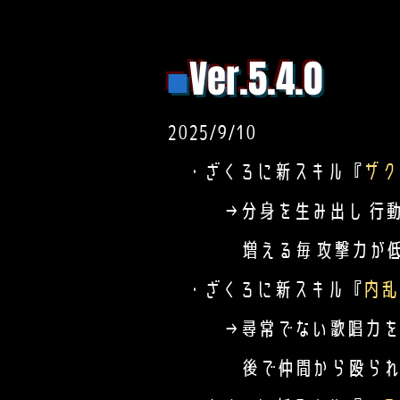
■
Ver.5.4.0
2025/9/10
・ざくろに新スキル『
ザク
→分身を生み出し 行動
増える毎 攻撃力が低下する
・ざくろに新スキル『
内乱
→尋常でない歌唱力を披露
後で仲間から殴られて HPが