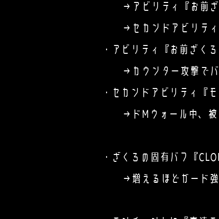
→アビリティ『お前ざく
→セカンドアビリティ『
・アビリティ『お前ざくろ
→カウンター攻撃でバカ付
・セカンドアビリティ『モ
→ドMウォール中、被ダメ
・ざくろの固有バフ『CLON
​ →増えるほどガード強度