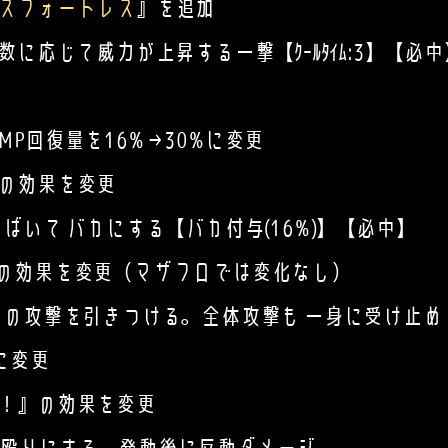
スフォートレス
』を追加
弾数に応じて威力が上昇する一撃【ｸｰﾙﾀｲﾑ:3】【必中
P回復量を16%→30%に変更
の効果を変更
て バカにする【バカ付与(16%)】【必中】
の効果を変更（マザフロでは変化なし）
攻撃を引きつける。全体攻撃も 一身に受け止め
に変更
！』の効果を変更