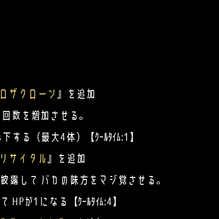
ロザクローン
』を追加
回数を増加させる。
（最大4体）【ｸｰﾙﾀｲﾑ:1】
リサイタル
』を追加
して バカの味方をマジ覚させる。
1になる【ｸｰﾙﾀｲﾑ:4】