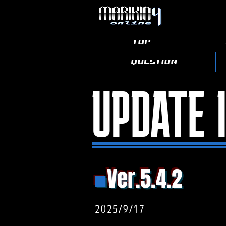
©team MO / Axez presents.
TOP
QUESTION
UPDATE 
■
Ver.5.4.2
2025/9/17