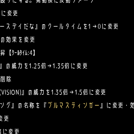
りにする。発動後に反動ダメージ
に変更
スデイだな』のクールタイムを1→0に変更
o!』の効果を変更
ﾙﾀｲﾑ:4】
威力を1.25倍→1.35倍に変更
削除
ION)』の威力を1.35倍→1.5倍に変更
ング』の名称を『
ブルマスティンガー
』に変更・
変更
倍に変更